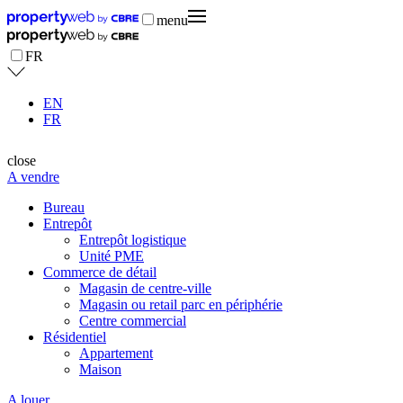
menu
FR
EN
FR
close
A vendre
Bureau
Entrepôt
Entrepôt logistique
Unité PME
Commerce de détail
Magasin de centre-ville
Magasin ou retail parc en périphérie
Centre commercial
Résidentiel
Appartement
Maison
A louer