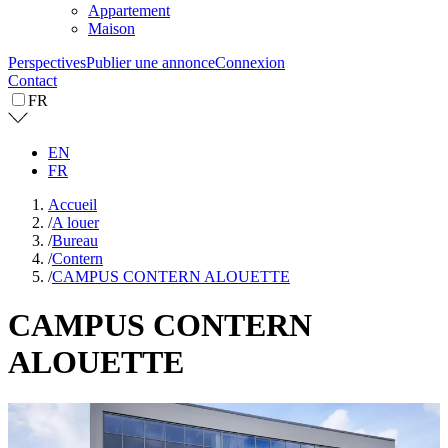
Appartement
Maison
Perspectives
Publier une annonce
Connexion
Contact
FR
EN
FR
Accueil
/
A louer
/
Bureau
/
Contern
/
CAMPUS CONTERN ALOUETTE
CAMPUS CONTERN
ALOUETTE