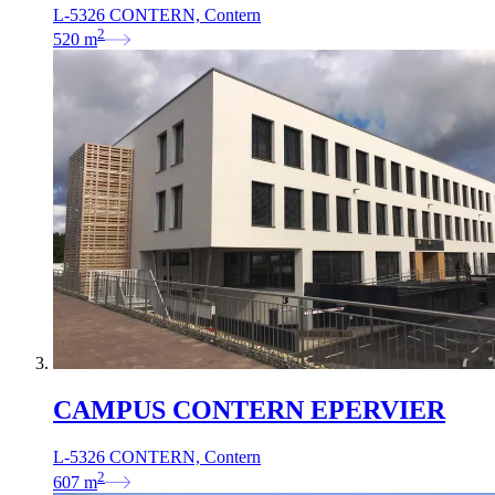
L-5326 CONTERN, Contern
2
520
m
CAMPUS CONTERN EPERVIER
L-5326 CONTERN, Contern
2
607
m