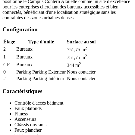
positionne le Campus Contern Alouette comme un site d'excellence
pour les entreprises cherchant des bureaux accessibles et bien
connectés, bénéficiant d'une localisation stratégique sans les
contraintes des zones urbaines denses.
Configuration
Étage
Type d'unité
Surface au sol
2
2
Bureaux
751,75
m
2
1
Bureaux
751,75
m
2
GF
Bureaux
344
m
0
Parking Parking Exterieur
Nous contacter
-1
Parking Parking Intérieur
Nous contacter
Caractéristiques
Contrôle d'accès bâtiment
Faux plafonds
Fitness
Ascenseurs
Châssis ouvrants
Faux plancher