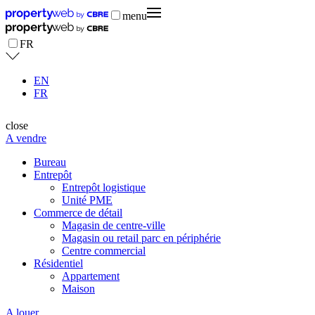
menu
FR
EN
FR
close
A vendre
Bureau
Entrepôt
Entrepôt logistique
Unité PME
Commerce de détail
Magasin de centre-ville
Magasin ou retail parc en périphérie
Centre commercial
Résidentiel
Appartement
Maison
A louer