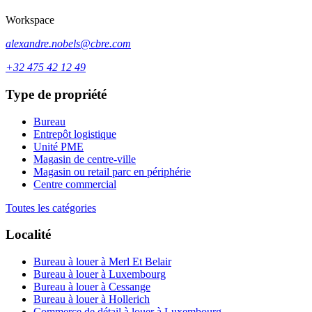
Workspace
alexandre.nobels@cbre.com
+32 475 42 12 49
Type de propriété
Bureau
Entrepôt logistique
Unité PME
Magasin de centre-ville
Magasin ou retail parc en périphérie
Centre commercial
Toutes les catégories
Localité
Bureau à louer à Merl Et Belair
Bureau à louer à Luxembourg
Bureau à louer à Cessange
Bureau à louer à Hollerich
Commerce de détail à louer à Luxembourg