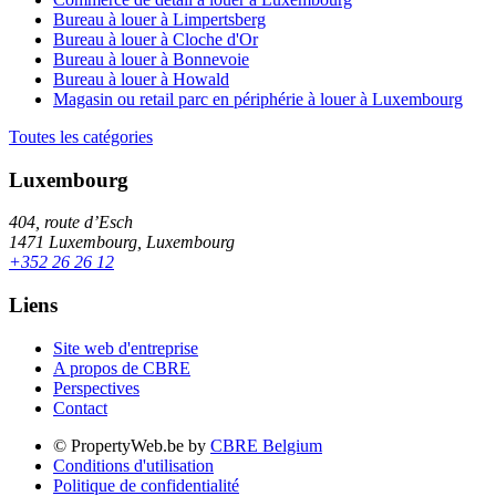
Bureau à louer à Limpertsberg
Bureau à louer à Cloche d'Or
Bureau à louer à Bonnevoie
Bureau à louer à Howald
Magasin ou retail parc en périphérie à louer à Luxembourg
Toutes les catégories
Luxembourg
404, route d’Esch
1471 Luxembourg, Luxembourg
+352 26 26 12
Liens
Site web d'entreprise
A propos de CBRE
Perspectives
Contact
© PropertyWeb.be by
CBRE Belgium
Conditions d'utilisation
Politique de confidentialité