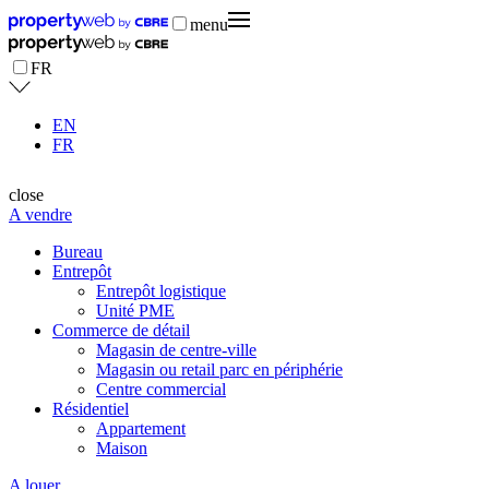
menu
FR
EN
FR
close
A vendre
Bureau
Entrepôt
Entrepôt logistique
Unité PME
Commerce de détail
Magasin de centre-ville
Magasin ou retail parc en périphérie
Centre commercial
Résidentiel
Appartement
Maison
A louer