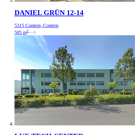
DANIEL GRÜN 12-14
5315 Contern, Contern
2
505
m