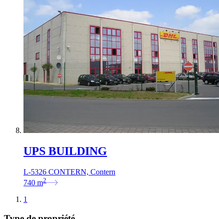
UPS BUILDING
L-5326 CONTERN, Contern
2
740
m
1
Type de propriété