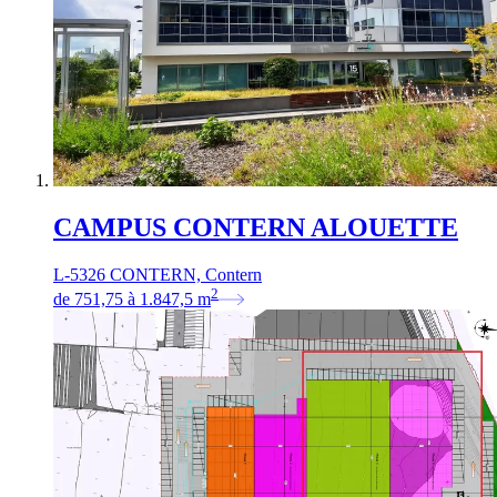
CAMPUS CONTERN ALOUETTE
L-5326 CONTERN, Contern
2
de
751,75
à
1.847,5
m