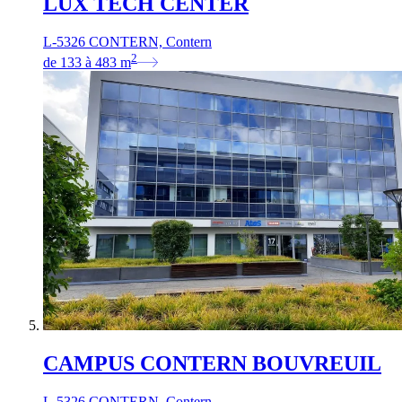
LUX TECH CENTER
L-5326 CONTERN, Contern
2
de
133
à
483
m
CAMPUS CONTERN BOUVREUIL
L-5326 CONTERN, Contern