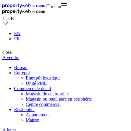
menu
FR
EN
FR
close
A vendre
Bureau
Entrepôt
Entrepôt logistique
Unité PME
Commerce de détail
Magasin de centre-ville
Magasin ou retail parc en périphérie
Centre commercial
Résidentiel
Appartement
Maison
A louer