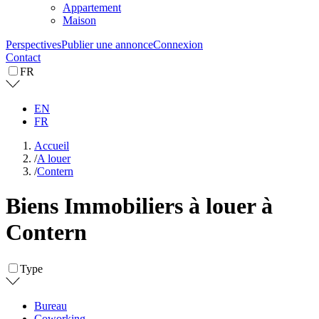
Appartement
Maison
Perspectives
Publier une annonce
Connexion
Contact
FR
EN
FR
Accueil
/
A louer
/
Contern
Biens Immobiliers à louer à
Contern
Type
Bureau
Coworking