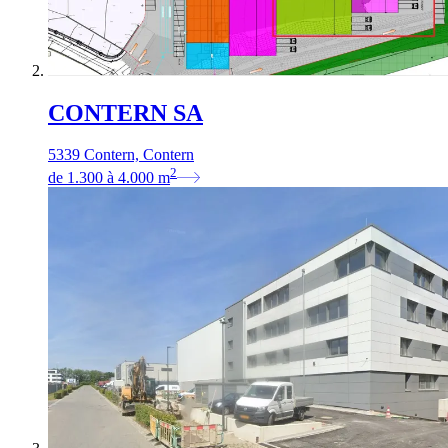
CONTERN SA
5339 Contern, Contern
2
de
1.300
à
4.000
m