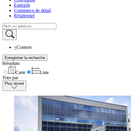
Entrepôt
Commerce de détail
Résidentiel
×
Contern
Enregistrer la recherche
8
résultats
Carte
Liste
Trier par
Plus récent