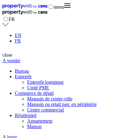
menu
FR
EN
FR
close
A vendre
Bureau
Entrepôt
Entrepôt logistique
Unité PME
Commerce de détail
Magasin de centre-ville
Magasin ou retail parc en périphérie
Centre commercial
Résidentiel
Appartement
Maison
A louer