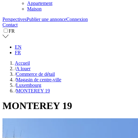
Appartement
Maison
Perspectives
Publier une annonce
Connexion
Contact
FR
EN
FR
Accueil
/
A louer
/
Commerce de détail
/
Magasin de centre-ville
/
Luxembourg
/
MONTEREY 19
MONTEREY 19