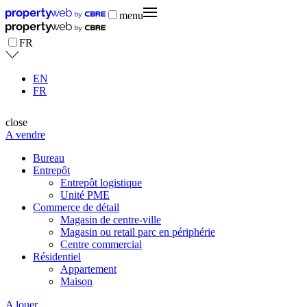
menu
FR
EN
FR
close
A vendre
Bureau
Entrepôt
Entrepôt logistique
Unité PME
Commerce de détail
Magasin de centre-ville
Magasin ou retail parc en périphérie
Centre commercial
Résidentiel
Appartement
Maison
A louer