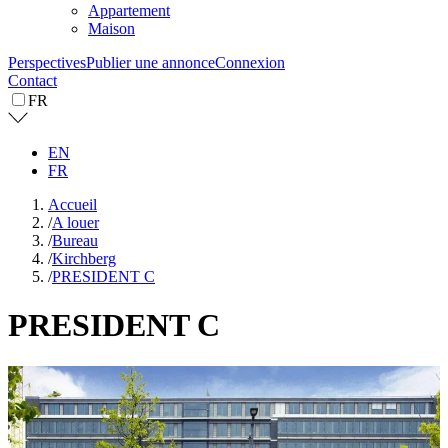
Appartement
Maison
Perspectives
Publier une annonce
Connexion
Contact
FR
EN
FR
Accueil
/
A louer
/
Bureau
/
Kirchberg
/
PRESIDENT C
PRESIDENT C