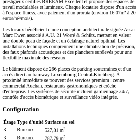
prestigieux certifiés BREEAM Excellent et propose des espaces de
travail modulables et lumineux. Chaque locataire dispose d'un accès
à l'espace fitness, avec paiement d'un prorata (environ 16,07m² à 20
euros/m²/mois).
Les locaux bénéficient d'une conception architecturale signée Assar
Marc Ewen associé à A.U. 21 Worré & Schiltz, mettant en valeur
une double peau de façade et un éclairage naturel optimal. Les
installations techniques comprennent une climatisation de précision,
des faux plafonds acoustiques et des planchers surélevés pour une
flexibilité maximale des réseaux.
Le bâtiment dispose de 266 places de parking souterraines et d'un
accès direct au tramway Luxembourg Central-Kirchberg. À
proximité immédiate se trouvent des services premium : centre
commercial Auchan, restaurants gastronomiques et crèche
d'entreprise. Les systèmes de sécurité incluent gardiennage 24/7,
contrôle d'accès biométrique et surveillance vidéo intégrée.
Configuration
Étage
Type d'unité
Surface au sol
2
3
Bureaux
527,81
m
2
3
Bureaux
787,79
m