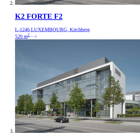
K2 FORTE F2
L-1246 LUXEMBOURG, Kirchberg
2
520
m