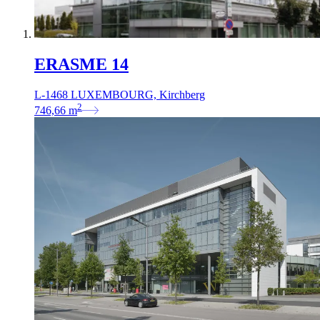
ERASME 14
L-1468 LUXEMBOURG, Kirchberg
2
746,66
m