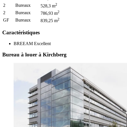
2
2
Bureaux
528,3
m
2
2
Bureaux
786,93
m
2
GF
Bureaux
839,25
m
Caractéristiques
BREEAM
Excellent
Bureau à louer à Kirchberg