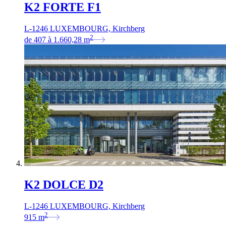
K2 FORTE F1
L-1246 LUXEMBOURG, Kirchberg
2
de
407
à
1.660,28
m
K2 DOLCE D2
L-1246 LUXEMBOURG, Kirchberg
2
915
m