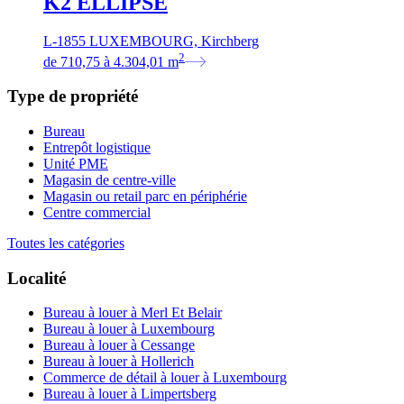
K2 ELLIPSE
L-1855 LUXEMBOURG, Kirchberg
2
de
710,75
à
4.304,01
m
Type de propriété
Bureau
Entrepôt logistique
Unité PME
Magasin de centre-ville
Magasin ou retail parc en périphérie
Centre commercial
Toutes les catégories
Localité
Bureau à louer à Merl Et Belair
Bureau à louer à Luxembourg
Bureau à louer à Cessange
Bureau à louer à Hollerich
Commerce de détail à louer à Luxembourg
Bureau à louer à Limpertsberg