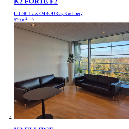
K2 FORTE F2
L-1246 LUXEMBOURG, Kirchberg
2
520
m