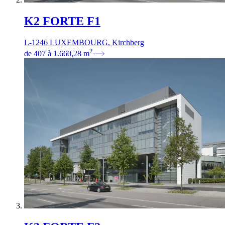
K2 FORTE F1
L-1246 LUXEMBOURG, Kirchberg
2
de
407
à
1.660,28
m