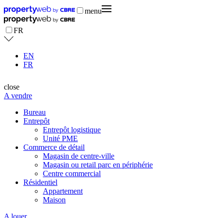
menu
FR
EN
FR
close
A vendre
Bureau
Entrepôt
Entrepôt logistique
Unité PME
Commerce de détail
Magasin de centre-ville
Magasin ou retail parc en périphérie
Centre commercial
Résidentiel
Appartement
Maison
A louer