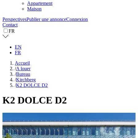
Appartement
Maison
Perspectives
Publier une annonce
Connexion
Contact
FR
EN
FR
Accueil
/
A louer
/
Bureau
/
Kirchberg
/
K2 DOLCE D2
K2 DOLCE D2