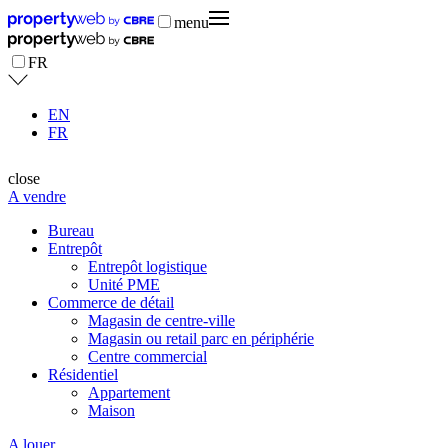
menu
FR
EN
FR
close
A vendre
Bureau
Entrepôt
Entrepôt logistique
Unité PME
Commerce de détail
Magasin de centre-ville
Magasin ou retail parc en périphérie
Centre commercial
Résidentiel
Appartement
Maison
A louer