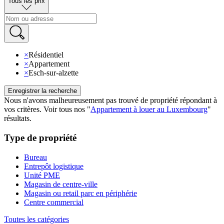
Tous les prix
×
Résidentiel
×
Appartement
×
Esch-sur-alzette
Enregistrer la recherche
Nous n'avons malheureusement pas trouvé de propriété répondant à
vos critères
.
Voir tous nos
"
Appartement à louer au Luxembourg
"
résultats
.
Type de propriété
Bureau
Entrepôt logistique
Unité PME
Magasin de centre-ville
Magasin ou retail parc en périphérie
Centre commercial
Toutes les catégories