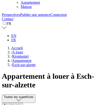
Appartement
Maison
Perspectives
Publier une annonce
Connexion
Contact
FR
EN
FR
Accueil
/
A louer
/
Résidentiel
/
Appartement
/
Esch-sur-alzette
Appartement à louer à Esch-
sur-alzette
Toutes les superficies