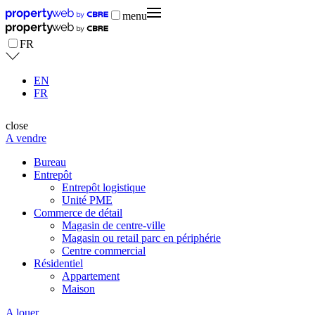
menu
FR
EN
FR
close
A vendre
Bureau
Entrepôt
Entrepôt logistique
Unité PME
Commerce de détail
Magasin de centre-ville
Magasin ou retail parc en périphérie
Centre commercial
Résidentiel
Appartement
Maison
A louer