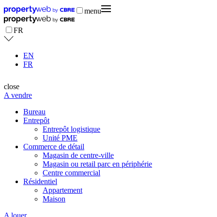
menu
FR
EN
FR
close
A vendre
Bureau
Entrepôt
Entrepôt logistique
Unité PME
Commerce de détail
Magasin de centre-ville
Magasin ou retail parc en périphérie
Centre commercial
Résidentiel
Appartement
Maison
A louer