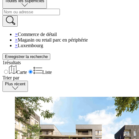
Toutes les superficies
×
Commerce de détail
×
Magasin ou retail parc en périphérie
×
Luxembourg
Enregistrer la recherche
1
résultats
Carte
Liste
Trier par
Plus récent