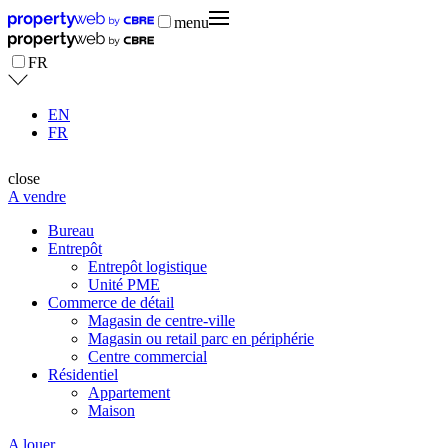
menu
FR
EN
FR
close
A vendre
Bureau
Entrepôt
Entrepôt logistique
Unité PME
Commerce de détail
Magasin de centre-ville
Magasin ou retail parc en périphérie
Centre commercial
Résidentiel
Appartement
Maison
A louer