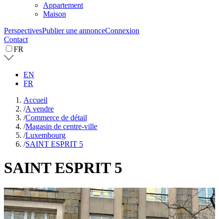
Appartement
Maison
Perspectives
Publier une annonce
Connexion
Contact
FR
EN
FR
Accueil
/
A vendre
/
Commerce de détail
/
Magasin de centre-ville
/
Luxembourg
/
SAINT ESPRIT 5
SAINT ESPRIT 5