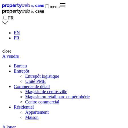
menu
FR
EN
FR
close
A vendre
Bureau
Entrepôt
Entrepôt logistique
Unité PME
Commerce de détail
Magasin de centre-ville
Magasin ou retail parc en périphérie
Centre commercial
Résidentiel
Appartement
Maison
A louer