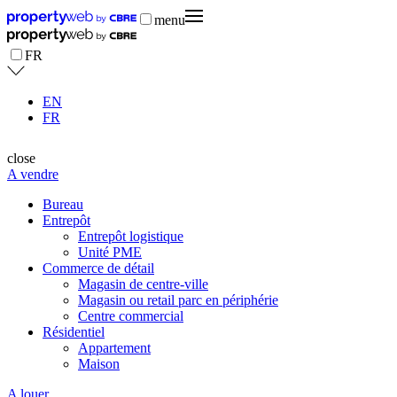
menu
FR
EN
FR
close
A vendre
Bureau
Entrepôt
Entrepôt logistique
Unité PME
Commerce de détail
Magasin de centre-ville
Magasin ou retail parc en périphérie
Centre commercial
Résidentiel
Appartement
Maison
A louer