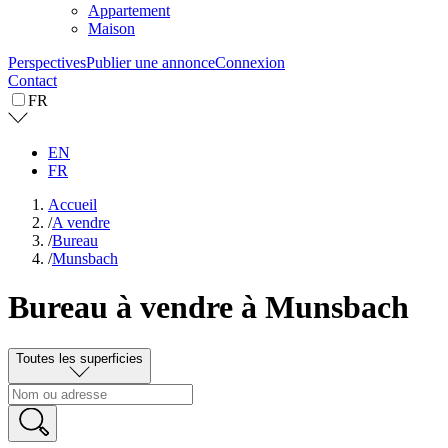
Appartement
Maison
Perspectives
Publier une annonce
Connexion
Contact
FR
EN
FR
Accueil
/
A vendre
/
Bureau
/
Munsbach
Bureau à vendre à Munsbach
Toutes les superficies