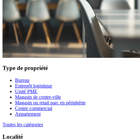
Type de propriété
Bureau
Entrepôt logistique
Unité PME
Magasin de centre-ville
Magasin ou retail parc en périphérie
Centre commercial
Appartement
Toutes les catégories
Localité