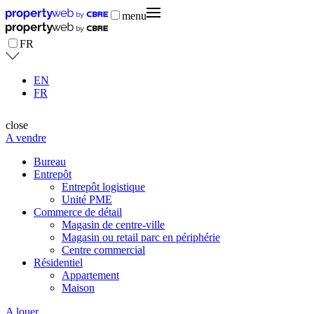
menu
FR
EN
FR
close
A vendre
Bureau
Entrepôt
Entrepôt logistique
Unité PME
Commerce de détail
Magasin de centre-ville
Magasin ou retail parc en périphérie
Centre commercial
Résidentiel
Appartement
Maison
A louer