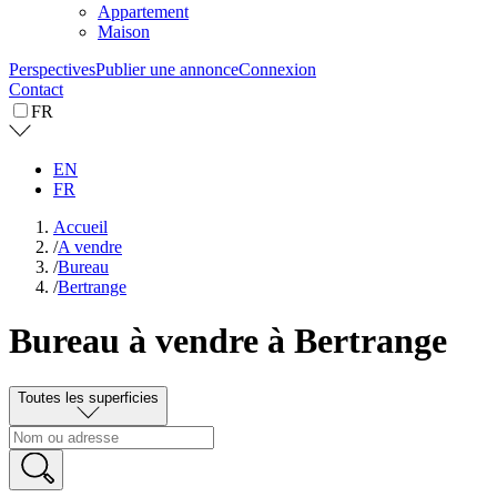
Appartement
Maison
Perspectives
Publier une annonce
Connexion
Contact
FR
EN
FR
Accueil
/
A vendre
/
Bureau
/
Bertrange
Bureau à vendre à Bertrange
Toutes les superficies