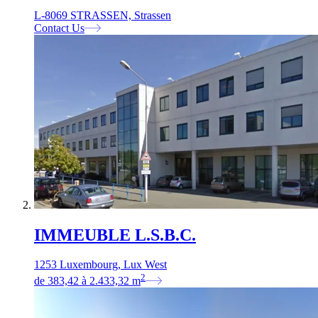
L-8069 STRASSEN, Strassen
Contact Us
IMMEUBLE L.S.B.C.
1253 Luxembourg, Lux West
2
de
383,42
à
2.433,32
m