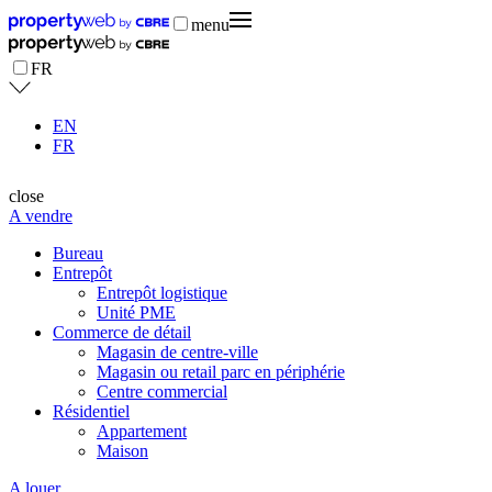
menu
FR
EN
FR
close
A vendre
Bureau
Entrepôt
Entrepôt logistique
Unité PME
Commerce de détail
Magasin de centre-ville
Magasin ou retail parc en périphérie
Centre commercial
Résidentiel
Appartement
Maison
A louer