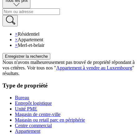
Tous les prix
×
Résidentiel
×
Appartement
×
Merl-et-belair
Enregistrer la recherche
Nous n'avons malheureusement pas trouvé de propriété répondant à
vos critères
.
Voir tous nos
"
Appartement à vendre au Luxembourg
"
résultats
.
Type de propriété
Bureau
Entrepôt logistique
Unité PME
Magasin de centre-ville
Magasin ou retail parc en périphérie
Centre commercial
Appartement