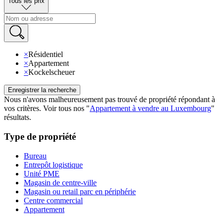
Tous les prix
×
Résidentiel
×
Appartement
×
Kockelscheuer
Enregistrer la recherche
Nous n'avons malheureusement pas trouvé de propriété répondant à
vos critères
.
Voir tous nos
"
Appartement à vendre au Luxembourg
"
résultats
.
Type de propriété
Bureau
Entrepôt logistique
Unité PME
Magasin de centre-ville
Magasin ou retail parc en périphérie
Centre commercial
Appartement