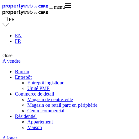
menu
FR
EN
FR
close
A vendre
Bureau
Entrepôt
Entrepôt logistique
Unité PME
Commerce de détail
Magasin de centre-ville
Magasin ou retail parc en périphérie
Centre commercial
Résidentiel
Appartement
Maison
A louer