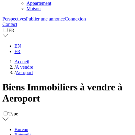
Appartement
Maison
Perspectives
Publier une annonce
Connexion
Contact
FR
EN
FR
Accueil
/
A vendre
/
Aeroport
Biens Immobiliers à vendre à
Aeroport
Type
Bureau
Entrepôt