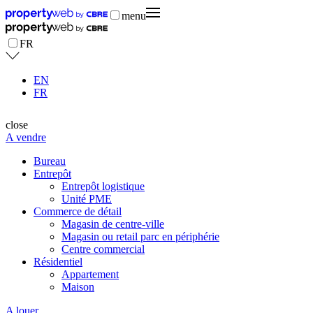
menu
FR
EN
FR
close
A vendre
Bureau
Entrepôt
Entrepôt logistique
Unité PME
Commerce de détail
Magasin de centre-ville
Magasin ou retail parc en périphérie
Centre commercial
Résidentiel
Appartement
Maison
A louer