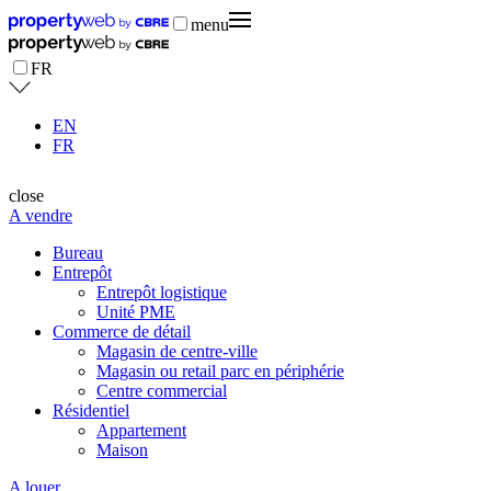
menu
FR
EN
FR
close
A vendre
Bureau
Entrepôt
Entrepôt logistique
Unité PME
Commerce de détail
Magasin de centre-ville
Magasin ou retail parc en périphérie
Centre commercial
Résidentiel
Appartement
Maison
A louer