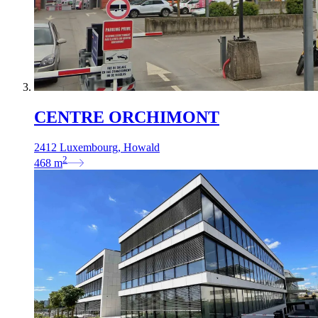
CENTRE ORCHIMONT
2412 Luxembourg, Howald
2
468
m