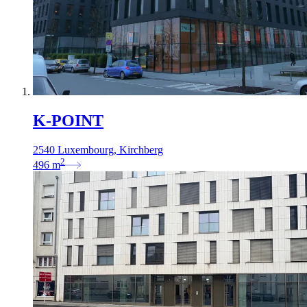
K-POINT
2540 Luxembourg, Kirchberg
2
496
m