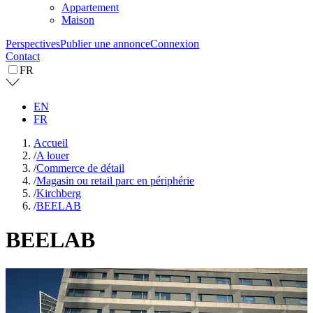
Appartement
Maison
Perspectives
Publier une annonce
Connexion
Contact
FR
EN
FR
Accueil
/
A louer
/
Commerce de détail
/
Magasin ou retail parc en périphérie
/
Kirchberg
/
BEELAB
BEELAB