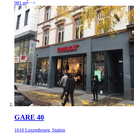
2
981
m
GARE 40
1610 Luxembourg, Station