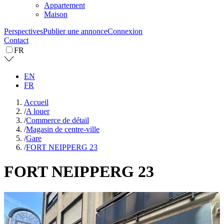
Appartement
Maison
Perspectives
Publier une annonce
Connexion
Contact
FR
EN
FR
Accueil
/
A louer
/
Commerce de détail
/
Magasin de centre-ville
/
Gare
/
FORT NEIPPERG 23
FORT NEIPPERG 23