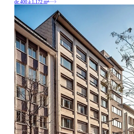
2
de
400
à
1.172
m