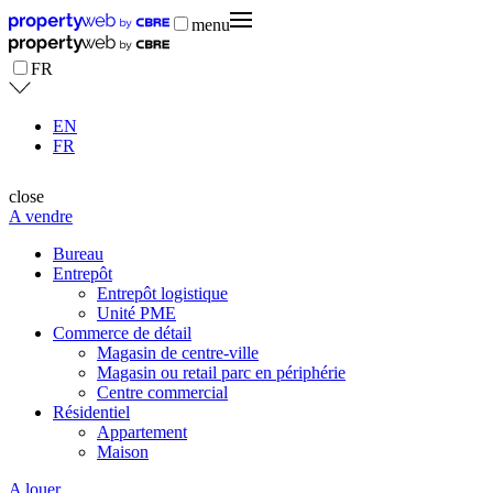
menu
FR
EN
FR
close
A vendre
Bureau
Entrepôt
Entrepôt logistique
Unité PME
Commerce de détail
Magasin de centre-ville
Magasin ou retail parc en périphérie
Centre commercial
Résidentiel
Appartement
Maison
A louer