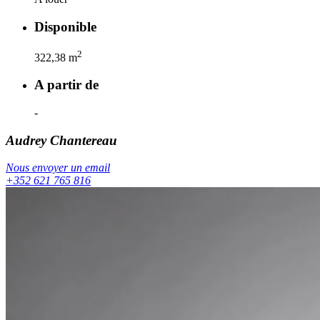
Disponible
2
322,38
m
A partir de
-
Audrey
Chantereau
Nous envoyer un email
+352 621 765 816