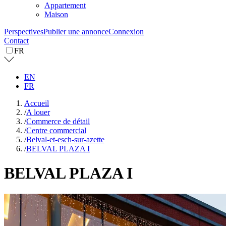
Appartement
Maison
Perspectives
Publier une annonce
Connexion
Contact
FR
EN
FR
Accueil
/
A louer
/
Commerce de détail
/
Centre commercial
/
Belval-et-esch-sur-azette
/
BELVAL PLAZA I
BELVAL PLAZA I