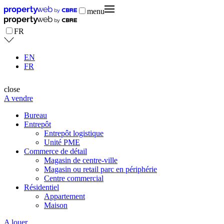
menu
FR
EN
FR
close
A vendre
Bureau
Entrepôt
Entrepôt logistique
Unité PME
Commerce de détail
Magasin de centre-ville
Magasin ou retail parc en périphérie
Centre commercial
Résidentiel
Appartement
Maison
A louer