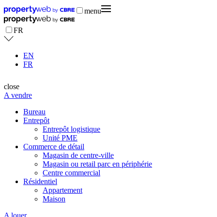
menu
FR
EN
FR
close
A vendre
Bureau
Entrepôt
Entrepôt logistique
Unité PME
Commerce de détail
Magasin de centre-ville
Magasin ou retail parc en périphérie
Centre commercial
Résidentiel
Appartement
Maison
A louer