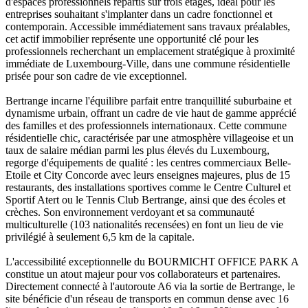
d'espaces professionnels répartis sur trois étages, idéal pour les
entreprises souhaitant s'implanter dans un cadre fonctionnel et
contemporain. Accessible immédiatement sans travaux préalables,
cet actif immobilier représente une opportunité clé pour les
professionnels recherchant un emplacement stratégique à proximité
immédiate de Luxembourg-Ville, dans une commune résidentielle
prisée pour son cadre de vie exceptionnel.
Bertrange incarne l'équilibre parfait entre tranquillité suburbaine et
dynamisme urbain, offrant un cadre de vie haut de gamme apprécié
des familles et des professionnels internationaux. Cette commune
résidentielle chic, caractérisée par une atmosphère villageoise et un
taux de salaire médian parmi les plus élevés du Luxembourg,
regorge d'équipements de qualité : les centres commerciaux Belle-
Etoile et City Concorde avec leurs enseignes majeures, plus de 15
restaurants, des installations sportives comme le Centre Culturel et
Sportif Atert ou le Tennis Club Bertrange, ainsi que des écoles et
crèches. Son environnement verdoyant et sa communauté
multiculturelle (103 nationalités recensées) en font un lieu de vie
privilégié à seulement 6,5 km de la capitale.
L'accessibilité exceptionnelle du BOURMICHT OFFICE PARK A
constitue un atout majeur pour vos collaborateurs et partenaires.
Directement connecté à l'autoroute A6 via la sortie de Bertrange, le
site bénéficie d'un réseau de transports en commun dense avec 16