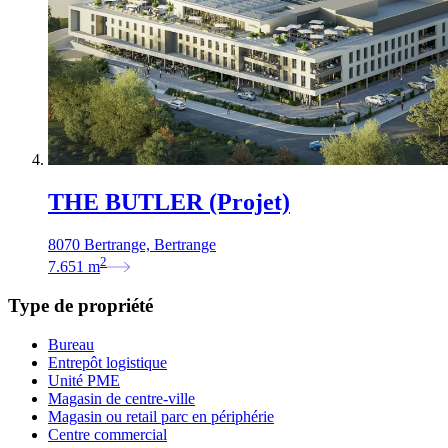
THE BUTLER (Projet)
8070 Bertrange, Bertrange
2
7.651
m
Type de propriété
Bureau
Entrepôt logistique
Unité PME
Magasin de centre-ville
Magasin ou retail parc en périphérie
Centre commercial