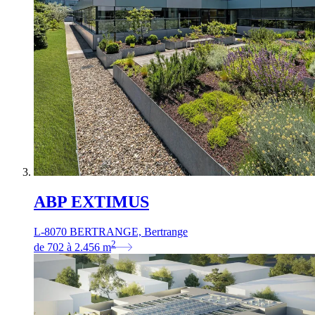
ABP EXTIMUS
L-8070 BERTRANGE, Bertrange
2
de
702
à
2.456
m