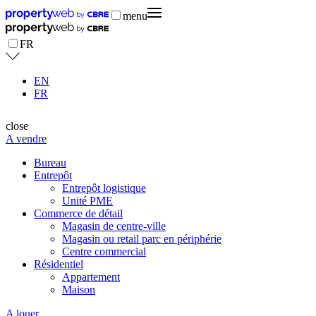
menu
FR
EN
FR
close
A vendre
Bureau
Entrepôt
Entrepôt logistique
Unité PME
Commerce de détail
Magasin de centre-ville
Magasin ou retail parc en périphérie
Centre commercial
Résidentiel
Appartement
Maison
A louer