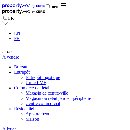
menu
FR
EN
FR
close
A vendre
Bureau
Entrepôt
Entrepôt logistique
Unité PME
Commerce de détail
Magasin de centre-ville
Magasin ou retail parc en périphérie
Centre commercial
Résidentiel
Appartement
Maison
A louer